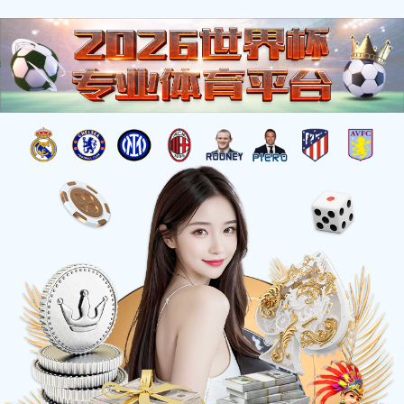
注册入口
关于 拼搏在线官方网站
企业概况
国际认证
未来发展