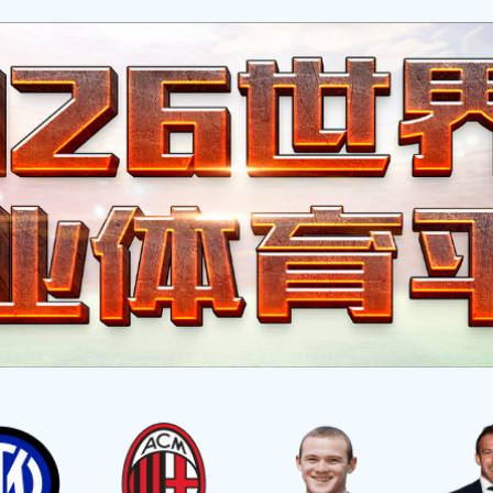
App下载
公司介绍
体育看点
在线官方网站
—— 比赛数据从这