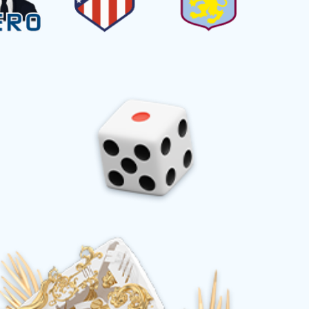
便捷的体育服务。
2026-06-08 15:00
32 次阅读
迎来了一场特殊的“内部较量”——两位法国车
中先后遭遇重伤，分别被诊断为锁骨骨折和鼻
奖赛上演了重返赛场的首秀。这不仅是对个