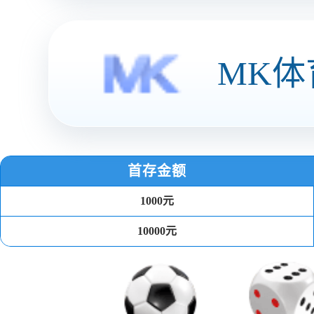
2026-06-08
4
广州龙狮交易李炎哲至新疆，郭士强重
近日，CBA联赛一则重磅交易引发广泛关注：
2026-07-25
5
梅西宣布2026世界杯后退出阿根廷队
北京时间今日凌晨，梅西在一档阿根廷本土电视
2026-08-01
推荐网站
开云网页版页面登录
爱游戏网页版