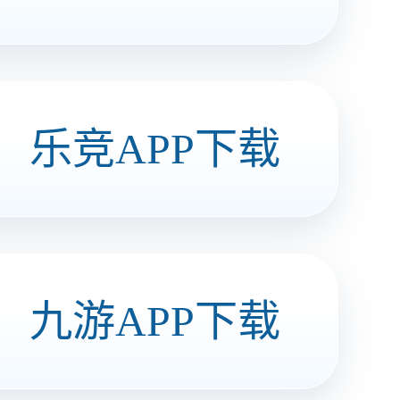
曝中国游泳队教练组大换血，功勋外