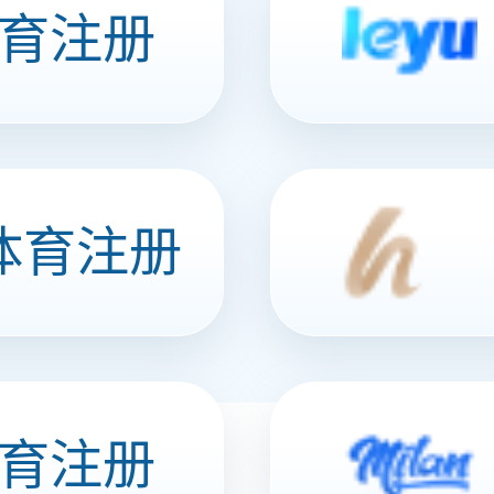
心态的磨砺。加斯利说：“我不想因为疼痛而失去
步。”奥康则打趣道：“至少我现在不用戴护鼻套
的‘钢铁侠’。”
总体来看，奥康的鼻梁骨折与加斯利的锁骨骨折
的轨迹。前者更像是短期内的“功能性干扰”，而
“结构性挑战”。随着赛季进入下半程，Alpine
跃升，仍需时间验证。但可以肯定的是，这对法
手的意志力，有时比生理指标更值得敬畏。