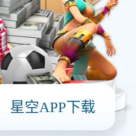
周期远超鼻梁骨折
外伤，虽然疼痛剧烈且可能影响呼吸，但通
期影响。反观加斯利的锁骨骨折，则涉及手
数周甚至数月。比利时站赛前，加斯利坦言
能感受到骨裂处的刺痛。而奥康在采访中则
和注意力没有受到影响”。这种生理差异，
驾驶风格的影响