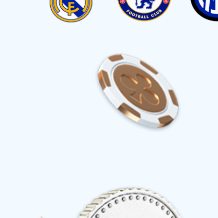
覆盖实时赛事、
首页
/
体育看点
/ 正文