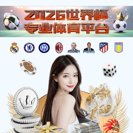
注册入口
拼搏在线官方网站
——