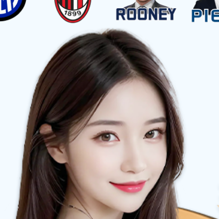
专业数据、高清视频，
拼搏在线官方网站APP
与网页版为您提供
APP下载
网页版入口
近日，CBA转会市场再起波澜，一则关于周琦与
广泛关注。据消息人士透露，周琦的经纪团队在
更要求球队确立其战术核心地位。这一强硬态度