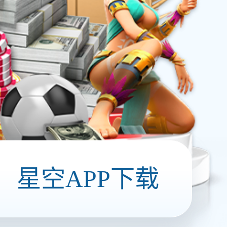
成焦点
中，直接亮出了两张“底牌”。其一，自然
，周琦的市场价值毋庸置疑，首钢若要将其
是对战术核心地位的明确要求。经纪团队强
体系的发起点和终结者，围绕其搭建战术。
大挑战，意味着球队的球权分配与战术侧重
。对于北京首钢而言，顶薪并非难以接受，