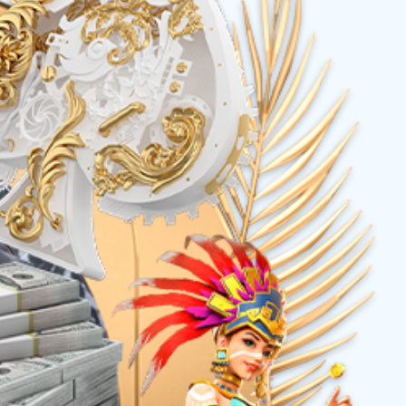
向再度蒙上神秘面纱。