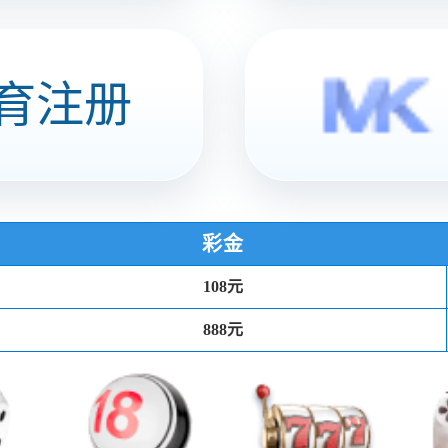
师徒组
卡洛斯·费雷罗正...
ne车
队迎来了一场特殊的“内部...
联系我们
support@alleghenyalpacas.com