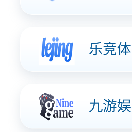
精选推荐
1
天冿先行者五连胜收官，从第16升至第
在刚刚结束的CBA常规赛最后一轮较量中，天
2026-07-31
2
守望先锋OWL季后赛上海龙之队争议
在刚刚结束的《守望先锋联赛》（OWL）季后
2026-07-21
3
沈梓捷护框盖帽率2.8%反超周琦，深
沈梓捷近期在防守端的表现令人眼前一亮，他的
2026-07-17