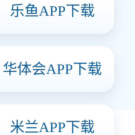
仍在继续
钢虽展现出浓厚兴趣，但面对顶薪与战术核
部评估。对于广东队而言，不满情绪或许会
与周琦合作的可能。可以预见，随着转会窗
继续成为左右CBA争冠格局的关键变量。无论
这两大条件，谁才能真正签下这位联盟顶级
下一篇：
诺里斯超车时违规变线未被罚，维斯