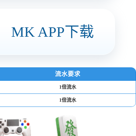
拼搏在线官方网站
拼搏在线官方网站_拼搏(中国) ✅eson推荐🌈「2026好运
滚滚」【官方授权】✅ 成立于2004年12月，注册资金8.5
亿，是一家生产各类互联网平台产品的厂家，是一家集科