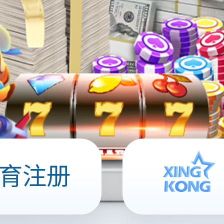
谈判细节：顶薪与角色定位
据了解，周琦的经纪团队在与北京首钢的初步谈判
是顶薪合同。作为CBA最有价值球员级别的内线
招致麾下，顶薪待遇几乎是必要条件。其二，则
调，周琦不应只是内线屏障，更应当是球队进攻
这一要求，无疑是对首钢现有阵容打法的一次重
点必须做出根本性调整。
谈判细节的曝光，立刻在联盟内部引发连锁反应