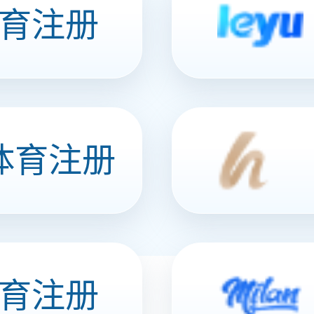
总结展望：去向未定，博弈
截至目前，周琦最终花落谁家仍无定论。北京首
心的双重索求，管理层必然要经历一番复杂的内
加速其寻找替代方案，但也不排除他们重新审视
口的推进，周琦的“顶薪”与“核心地位”之争，将
是首钢、广东还是其他潜在下家，谁能同时满足
的“战术核心”。