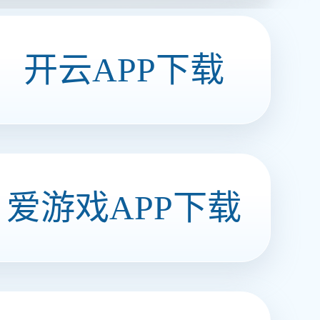
阵中已有翟晓川、方硕等老将，以及曾凡博
队化学反应，将是管理层面临的核心难题。
蒂
篮方面表现出了明显的不满情绪。上赛季，
期中的“统治级”效果，但广东队为其提供
在谈判中高调索要“战术核心”地位，被广
。有消息称，广东队认为周琦在队期间已享
”。
门俱乐部之间复杂的博弈。周琦作为当今中
最大利益；而广东作为传统强队，对当家球
在“战术核心”这一概念上的认知差异，或许正
。